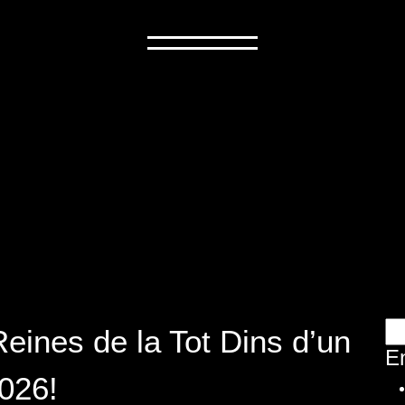
Inici
Arxius de JV
Ce
Reines de la Tot Dins d’un
E
2026!