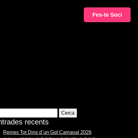
Fes-te Soci
rca:
ntrades recents
Reines Tot Dins d´un Got Carnaval 2026