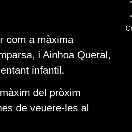
C
er com a màxima
mparsa, i Ainhoa Queral,
tant infantil.
l màxim del pròxim
nes de veuere-les al