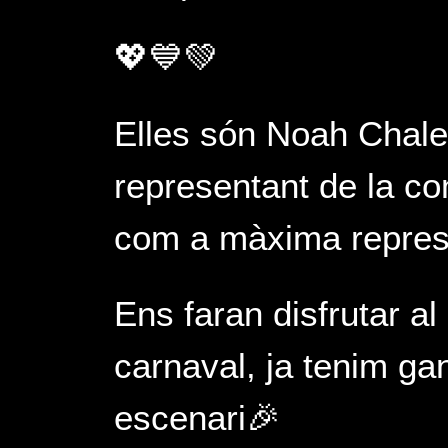
💖💙💚
Elles són Noah Chal
representant de la co
com a màxima represen
Ens faran disfrutar a
carnaval, ja tenim ga
escenari🎉