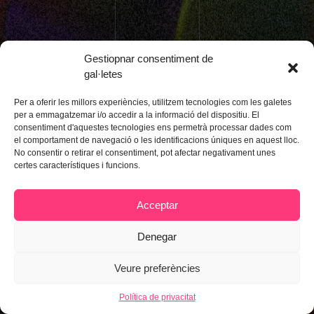
Gestiopnar consentiment de
Fes-te Soci
Contacta
gal·letes
IG
FB
Per a oferir les millors experiències, utilitzem tecnologies com les galetes
per a emmagatzemar i/o accedir a la informació del dispositiu. El
consentiment d'aquestes tecnologies ens permetrà processar dades com
Comparsa Tot dins d'un got 2026
el comportament de navegació o les identificacions úniques en aquest lloc.
No consentir o retirar el consentiment, pot afectar negativament unes
Política de privacitat
certes característiques i funcions.
Acceptar
Denegar
Veure preferències
Política de privacitat